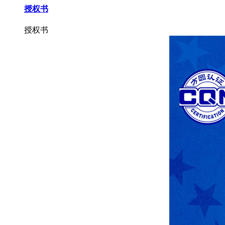
授权书
授权书