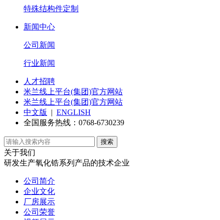
特殊结构件定制
新闻中心
公司新闻
行业新闻
人才招聘
米兰线上平台(集团)官方网站
米兰线上平台(集团)官方网站
中文版
|
ENGLISH
全国服务热线：0768-6730239
关于我们
研发生产氧化锆系列产品的技术企业
公司简介
企业文化
厂房展示
公司荣誉