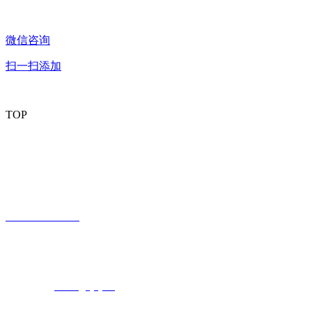
微信咨询
扫一扫添加
TOP
米兰线上平台(集团)官方网站
内销部：
电话：
+86 -768-6730239
传真：+86 -768-6732199
联系人：成淡漩
电子邮箱：
donna@fysy.cn