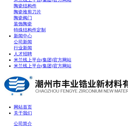
陶瓷结构件
陶瓷推剪刀片
陶瓷阀门
装饰陶瓷
特殊结构件定制
新闻中心
公司新闻
行业新闻
人才招聘
米兰线上平台(集团)官方网站
米兰线上平台(集团)官方网站
网站首页
关于我们
公司简介